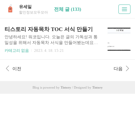
유세일
전체 글 (133)
할인정보모두모아
티스토리 자동목차 TOC 서식 만들기
안녕하세요! 워코입니다. 오늘은 글의 가독성과 통
일성을 위해서 자동목차 서식을 만들어봤는데요.
한번만 서식으로 만들어 놓으면 앞으로 글을 쓸 때
카테고리 없음
2023. 4. 18. 15:21
쉽게 적용할 수 있다는 점이 마음에 듭니다. 소스코
드를 잘 모르더라도 천천히 따라하면 누구나 적용
가능하니 찬찬히 따라해보세요. 그럼 자동목차 TO
이전
다음
C 서식 만들기 정리해볼께요! 목차 1. 자동목차 코
드 적용하기 1-1. TOC 파일 업로드 먼저 아래 파일
을 다운로드 합니다. 티스토리 관리 > 꾸미기 > 스
Blog is powered by
Tistory
/ Designed by
Tistory
킨편집 > HTML편집 파일업로드 > 하단에 +추가
다운로드한 파일을 업로드 합니다. 1-2. HTML 코
드 편집 아래 코드를 복사합니다. HTML편집 윗 부
분에 복사한 코드를 붙여넣습니다. 1-3. CSS 코드
편집 아래 코드를 복사합니다. /* 목차 만들기 *..