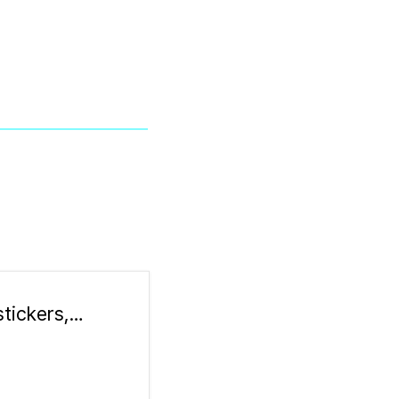
Icon Archive - 750.000+ free icons & stickers, PNG, SVG Downloads